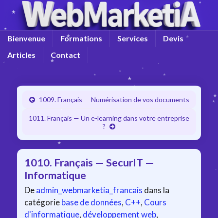
Bienvenue
Formations
Services
Devis
Articles
Contact
1009. Français — Numérisation de vos documents
1011. Français — Un e-learning dans votre entreprise
?
1010. Français — SecurIT —
Informatique
De
admin_webmarketia_francais
dans la
catégorie
base de données
,
C++
,
Cours
d'informatique
,
développement web
,